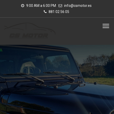
9:00 AM a 6:00 PM
info@csmotor.es
881 02 56 05