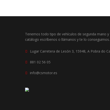
Tenemos todo tipo de vehículos de segunda mano y o
catálogo escríbenos o llámanos y te lo conseguimos.
Lugar Carretera de Lesón 3, 15948, A Pobra do C
881 02 56 05
info@csmotor.es