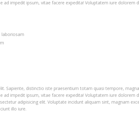
ae ad impedit ipsum, vitae facere expedita! Voluptatem iure dolorem d
s laboriosam
em
elit. Sapiente, distinctio iste praesentium totam quasi tempore, ma
ae ad impedit ipsum, vitae facere expedita! Voluptatem iure dolorem d
ectetur adipisicing elit. Voluptate incidunt aliquam sint, magnam exc
nt illo iure.