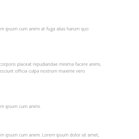
gnam ipsum cum animi at fuga alias harum quo
, corporis placeat repudiandae minima facere animi,
o nesciunt officia culpa nostrum maxime vero
nam ipsum cum animi.
gnam ipsum cum animi. Lorem ipsum dolor sit amet,