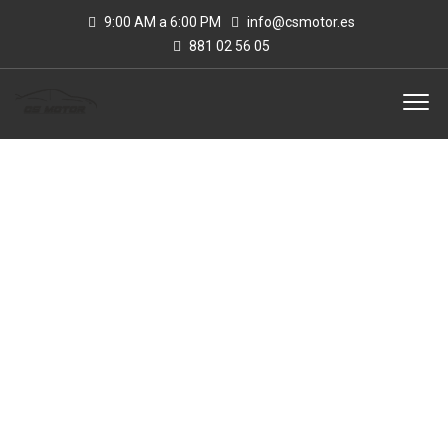
9:00 AM a 6:00 PM
info@csmotor.es
881 02 56 05
INVENTORY