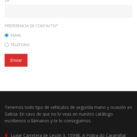
ZIP*
PREFERENCIA DE CONTACTO*
EMAIL
TELÉFONO
Enviar
Tenemos todo tipo de vehículos de segunda mano y ocasión en
Galicia. En caso de que no lo veas en nuestro catálogo
escríbenos o llámanos y te lo conseguimos.
Lugar Carretera de Lesón 3, 15948, A Pobra do Caramiñal