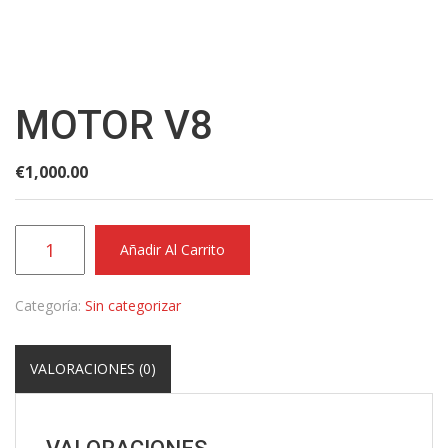
Motor
V8
cantidad
MOTOR V8
€
1,000.00
Añadir Al Carrito
Categoría:
Sin categorizar
VALORACIONES (0)