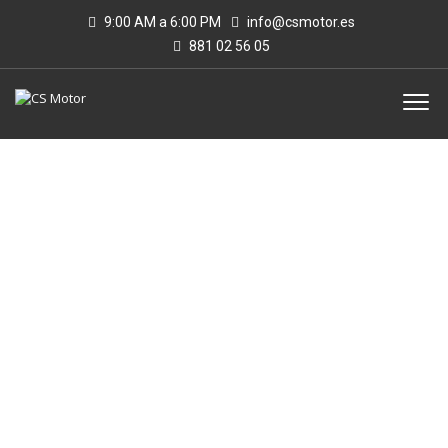
9:00 AM a 6:00 PM
info@csmotor.es
881 02 56 05
MOTOR V8